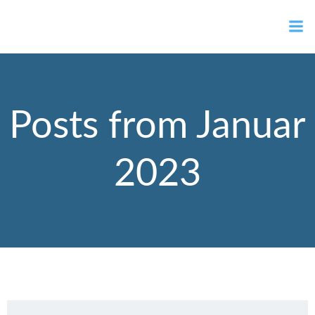
Zum
Ortsvorsteher Gernot Müller
Inhalt
springen
Posts from Januar
2023