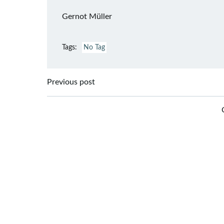
Gernot Müller
Tags:
No Tag
Post
Previous post
navigation