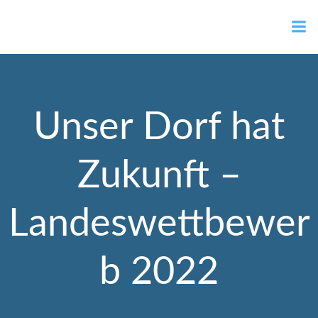
Zum
Ortsvorsteher Gernot Müller
Inhalt
springen
Unser Dorf hat
Zukunft –
Landeswettbewer
b 2022