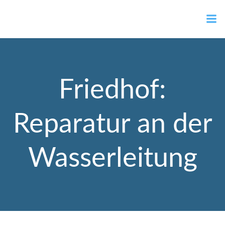
Zum
Ortsvorsteher Gernot Müller
Inhalt
springen
Friedhof:
Reparatur an der
Wasserleitung