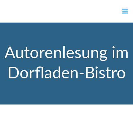
Zum
Ortsvorsteher Gernot Müller
Inhalt
springen
Autorenlesung im
Dorfladen-Bistro