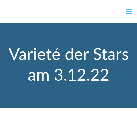
Zum
Ortsvorsteher Gernot Müller
Inhalt
springen
Varieté der Stars
am 3.12.22