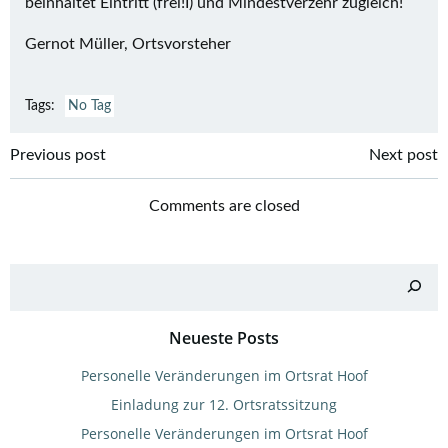
beinhaltet Eintritt (frei!I) und Mindestverzehr zugleich!
Gernot Müller, Ortsvorsteher
Tags:
No Tag
Post
Post
Previous post
Next post
navigation
navigation
Comments are closed
Suchen
Neueste Posts
Personelle Veränderungen im Ortsrat Hoof
Einladung zur 12. Ortsratssitzung
Personelle Veränderungen im Ortsrat Hoof